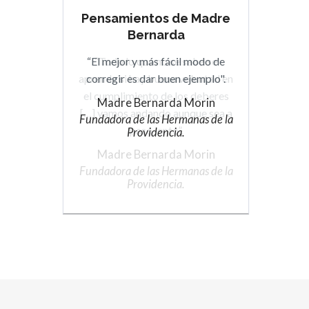
Pensamientos de Madre
Pensamientos de Madre
Bernarda
Bernarda
“El mejor y más fácil modo de
“Todo lo que no se sabe se
aprende si hay buena voluntad en
corregir es dar buen ejemplo".
el cumplimiento de los deberes
Madre Bernarda Morin
[…] vamos andando aunque sea a
Fundadora de las Hermanas de la
paso lento”.
Providencia.
Madre Bernarda Morin
Fundadora de las Hermanas de la
Providencia.