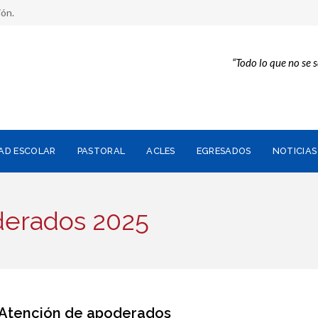
ión.
“Todo lo que no se 
AD ESCOLAR
PASTORAL
ACLES
EGRESADOS
NOTICIAS
derados 2025
 Atención de apoderados