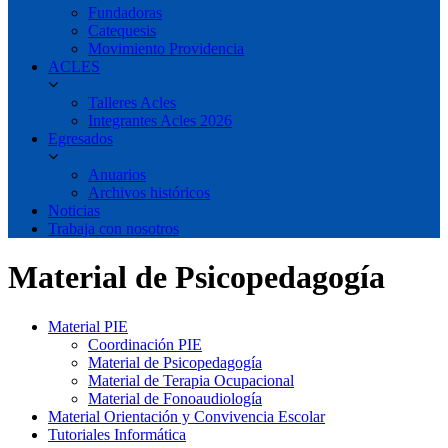
Fundadoras
Catequesis
Movimiento Providencia
ACLES
Talleres Acles
Integrantes Acles 2026
Egresados
Anuarios
Archivos históricos
Noticias
Trabaja con nosotros
Material de Psicopedagogía
Material PIE
Coordinación PIE
Material de Psicopedagogía
Material de Terapia Ocupacional
Material de Fonoaudiología
Material Orientación y Convivencia Escolar
Tutoriales Informática