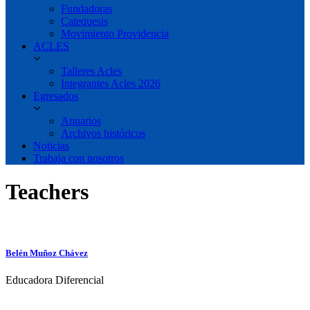
Fundadoras
Catequesis
Movimiento Providencia
ACLES
Talleres Acles
Integrantes Acles 2026
Egresados
Anuarios
Archivos históricos
Noticias
Trabaja con nosotros
Teachers
Belén Muñoz Chávez
Educadora Diferencial