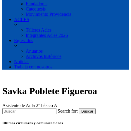
Fundadoras
Catequesis
Movimiento Providencia
ACLES
Talleres Acles
Integrantes Acles 2026
Egresados
Anuarios
Archivos históricos
Noticias
Trabaja con nosotros
Savka Poblete Figueroa
Asistente de Aula 2° básico A
Search for:
Buscar
Últimas circulares y comunicaciones