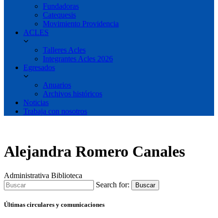
Fundadoras
Catequesis
Movimiento Providencia
ACLES
Talleres Acles
Integrantes Acles 2026
Egresados
Anuarios
Archivos históricos
Noticias
Trabaja con nosotros
Alejandra Romero Canales
Administrativa Biblioteca
Search for:
Buscar
Últimas circulares y comunicaciones