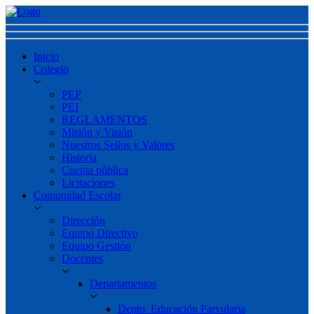
Inicio
Colegio
PEP
PEI
REGLAMENTOS
Misión y Visión
Nuestros Sellos y Valores
Historia
Cuenta pública
Licitaciones
Comunidad Escolar
Dirección
Equipo Directivo
Equipo Gestión
Docentes
Departamentos
Depto. Educación Parvularia