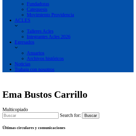
Fundadoras
Catequesis
Movimiento Providencia
ACLES
Talleres Acles
Integrantes Acles 2026
Egresados
Anuarios
Archivos históricos
Noticias
Trabaja con nosotros
Ema Bustos Carrillo
Multicopiado
Search for:
Buscar
Últimas circulares y comunicaciones