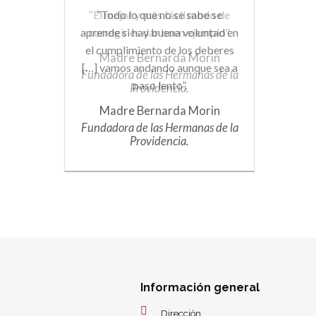
“Todo lo que no se sabe se
aprende si hay buena voluntad en
el cumplimiento de los deberes
[…] vamos andando aunque sea a
paso lento”.
Madre Bernarda Morin
Fundadora de las Hermanas de la
Providencia.
Información general
Dirección