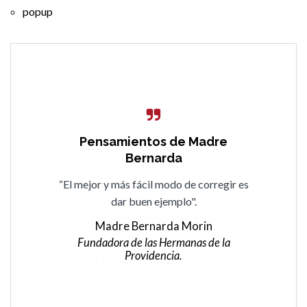
popup
Pensamientos de Madre
Pensamientos de Madre
Bernarda
Bernarda
“Todo lo que no se sabe se aprende si hay
“El mejor y más fácil modo de corregir es
buena voluntad en el cumplimiento de los
dar buen ejemplo".
deberes […] vamos andando aunque sea a
Madre Bernarda Morin
paso lento”.
Fundadora de las Hermanas de la
Providencia.
Madre Bernarda Morin
Fundadora de las Hermanas de la
Providencia.