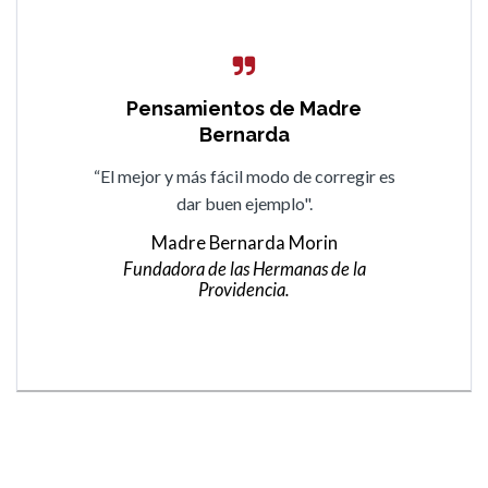
Pensamientos de Madre
Pensamientos de Madre
Bernarda
Bernarda
“Todo lo que no se sabe se aprende si hay
“El mejor y más fácil modo de corregir es
buena voluntad en el cumplimiento de los
dar buen ejemplo".
deberes […] vamos andando aunque sea a
Madre Bernarda Morin
paso lento”.
Fundadora de las Hermanas de la
Providencia.
Madre Bernarda Morin
Fundadora de las Hermanas de la
Providencia.