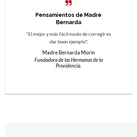
Pensamientos de Madre
Pensamientos de Madre
Bernarda
Bernarda
“Todo lo que no se sabe se aprende si hay
“El mejor y más fácil modo de corregir es
buena voluntad en el cumplimiento de los
dar buen ejemplo".
deberes […] vamos andando aunque sea a
Madre Bernarda Morin
paso lento”.
Fundadora de las Hermanas de la
Providencia.
Madre Bernarda Morin
Fundadora de las Hermanas de la
Providencia.