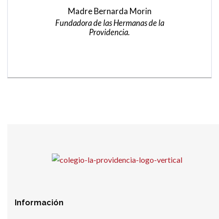
deberes […] vamos andando aunque sea a
Madre Bernarda Morin
paso lento”.
Fundadora de las Hermanas de la
Providencia.
Madre Bernarda Morin
Fundadora de las Hermanas de la
Providencia.
Información