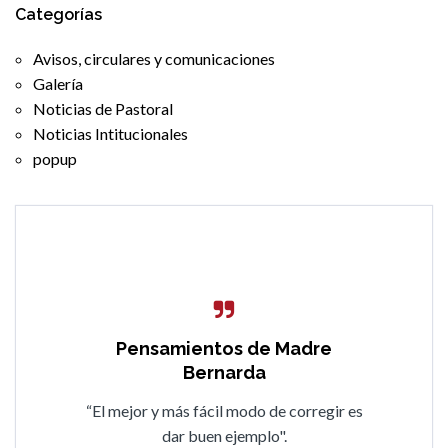
Categorías
Avisos, circulares y comunicaciones
Galería
Noticias de Pastoral
Noticias Intitucionales
popup
Pensamientos de Madre
Pensamientos de Madre
Bernarda
Bernarda
“Todo lo que no se sabe se aprende si hay
“El mejor y más fácil modo de corregir es
buena voluntad en el cumplimiento de los
dar buen ejemplo".