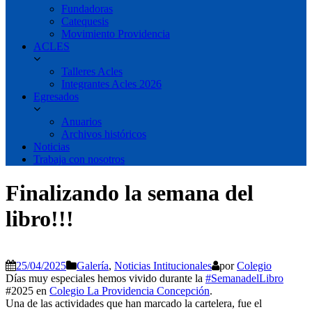
Fundadoras
Catequesis
Movimiento Providencia
ACLES
Talleres Acles
Integrantes Acles 2026
Egresados
Anuarios
Archivos históricos
Noticias
Trabaja con nosotros
Finalizando la semana del
libro!!!
25/04/2025
Galería
,
Noticias Intitucionales
por
Colegio
Días muy especiales hemos vivido durante la
#SemanadelLibro
#2025 en
Colegio La Providencia Concepción
.
Una de las actividades que han marcado la cartelera, fue el