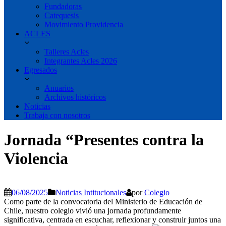
Fundadoras
Catequesis
Movimiento Providencia
ACLES
Talleres Acles
Integrantes Acles 2026
Egresados
Anuarios
Archivos históricos
Noticias
Trabaja con nosotros
Jornada “Presentes contra la
Violencia
06/08/2025
Noticias Intitucionales
por
Colegio
Como parte de la convocatoria del Ministerio de Educación de
Chile, nuestro colegio vivió una jornada profundamente
significativa, centrada en escuchar, reflexionar y construir juntos una