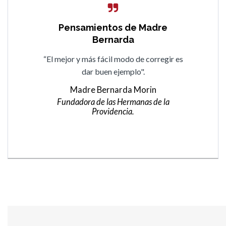
Pensamientos de Madre
Pensamientos de Madre
Bernarda
Bernarda
“Todo lo que no se sabe se aprende si hay
“El mejor y más fácil modo de corregir es
buena voluntad en el cumplimiento de los
dar buen ejemplo".
deberes […] vamos andando aunque sea a
Madre Bernarda Morin
paso lento”.
Fundadora de las Hermanas de la
Providencia.
Madre Bernarda Morin
Fundadora de las Hermanas de la
Providencia.