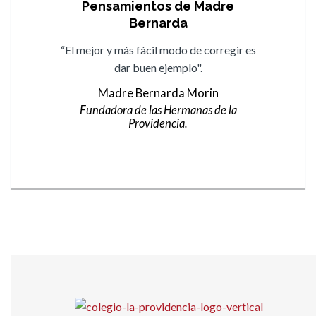
Pensamientos de Madre
Pensamientos de Madre
Bernarda
Bernarda
“Todo lo que no se sabe se aprende si hay
“El mejor y más fácil modo de corregir es
buena voluntad en el cumplimiento de los
dar buen ejemplo".
deberes […] vamos andando aunque sea a
Madre Bernarda Morin
paso lento”.
Fundadora de las Hermanas de la
Providencia.
Madre Bernarda Morin
Fundadora de las Hermanas de la
Providencia.