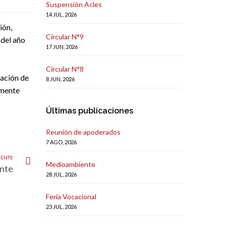
Suspensión Acles
14 JUL, 2026
ión,
Circular N°9
 del año
17 JUN, 2026
Circular N°8
ración de
8 JUN, 2026
lmente
Últimas publicaciones
Reunión de apoderados
7 AGO, 2026
IENTE
Medioambiente
ante
28 JUL, 2026
Feria Vocacional
23 JUL, 2026