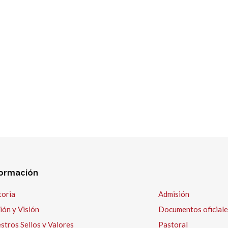
formación
toria
Admisión
ión y Visión
Documentos oficiale
stros Sellos y Valores
Pastoral