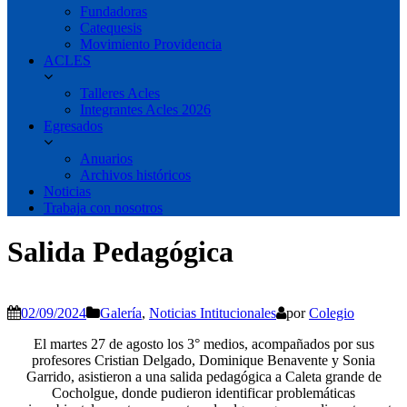
Fundadoras
Catequesis
Movimiento Providencia
ACLES
Talleres Acles
Integrantes Acles 2026
Egresados
Anuarios
Archivos históricos
Noticias
Trabaja con nosotros
Salida Pedagógica
02/09/2024
Galería
,
Noticias Intitucionales
por
Colegio
El martes 27 de agosto los 3° medios, acompañados por sus
profesores Cristian Delgado, Dominique Benavente y Sonia
Garrido, asistieron a una salida pedagógica a Caleta grande de
Cocholgue, donde pudieron identificar problemáticas